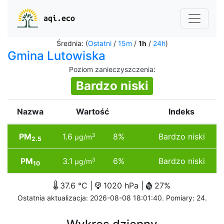
aqi.eco
Średnia: (
Ostatni
/
15m
/
1h
/
24h
)
Gmina Lutowiska
Poziom zanieczyszczenia
:
Bardzo niski
Nazwa
Wartość
Indeks
PM
1.6
8%
Bardzo niski
3
µg/m
2.5
PM
3.1
6%
Bardzo niski
3
µg/m
10
37.6 °C |
1020 hPa |
27%
Ostatnia aktualizacja: 2026-08-08 18:01:40. Pomiary: 24.