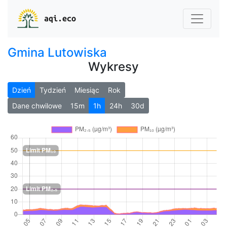
aqi.eco
Gmina Lutowiska
Wykresy
Dzień
Tydzień
Miesiąc
Rok
Dane chwilowe
15m
1h
24h
30d