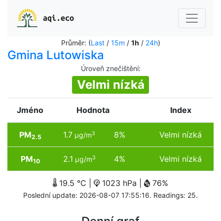
aqi.eco
Průměr: (
Last
/
15m
/
1h
/
24h
)
Gmina Lutowiska
Úroveň znečištění
:
Velmi nízká
Jméno
Hodnota
Index
PM
1.7
8%
Velmi nízká
3
µg/m
2.5
PM
2.1
4%
Velmi nízká
3
µg/m
10
19.5 °C |
1023 hPa |
76%
Poslední update: 2026-08-07 17:55:16. Readings: 25.