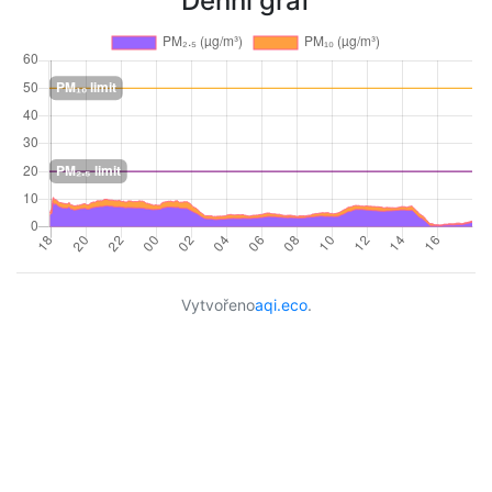
Denní graf
Vytvořeno
aqi.eco
.