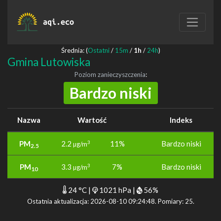
aqi.eco
Średnia: (
Ostatni
/
15m
/
1h
/
24h
)
Gmina Lutowiska
Poziom zanieczyszczenia
:
Bardzo niski
Nazwa
Wartość
Indeks
PM
2.2
11%
Bardzo niski
3
µg/m
2.5
PM
3.3
7%
Bardzo niski
3
µg/m
10
24 °C |
1021 hPa |
56%
Ostatnia aktualizacja: 2026-08-10 09:24:48. Pomiary: 25.