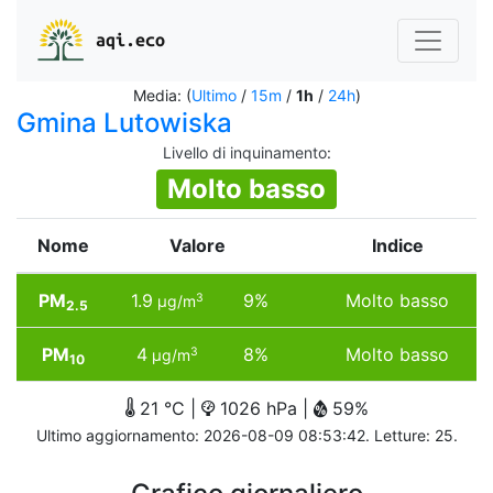
aqi.eco
Media: (
Ultimo
/
15m
/
1h
/
24h
)
Gmina Lutowiska
Livello di inquinamento
:
Molto basso
Nome
Valore
Indice
PM
1.9
9%
Molto basso
3
µg/m
2.5
PM
4
8%
Molto basso
3
µg/m
10
21 °C |
1026 hPa |
59%
Ultimo aggiornamento: 2026-08-09 08:53:42. Letture: 25.