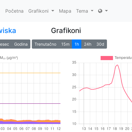
Početna
Grafikoni
Mapa
Tema
wiska
Grafikoni
jesec
Godina
Trenutačno
15m
1h
24h
30d