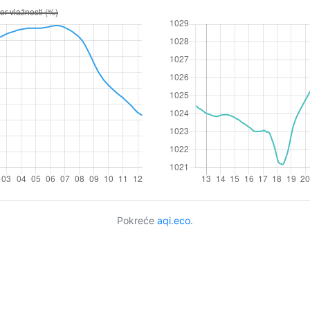
Pokreće
aqi.eco
.