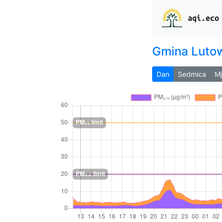
aqi.eco
Gmina Luto
Dan
Sedmica
M