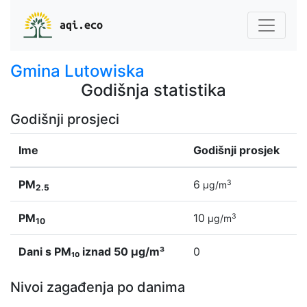
aqi.eco
Gmina Lutowiska
Godišnja statistika
Godišnji prosjeci
Ime
Godišnji prosjek
PM
6
3
µg/m
2.5
PM
10
3
µg/m
10
Dani s PM₁₀ iznad 50 µg/m³
0
Nivoi zagađenja po danima