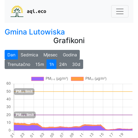
aqi.eco
Gmina Lutowiska
Grafikoni
Dan
Sedmica
Mjesec
Godina
Trenutačno
15m
1h
24h
30d