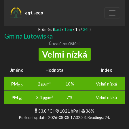
aqi.eco
Průměr: (
Last
/
15m
/
1h
/
24h
)
Gmina Lutowiska
Úroveň znečištění
:
Velmi nízká
Jméno
Hodnota
Index
PM
2
10%
Velmi nízká
3
µg/m
2.5
PM
3.4
7%
Velmi nízká
3
µg/m
10
33.8 °C |
1021 hPa |
36%
Poslední update: 2026-08-08 17:32:23. Readings: 24.