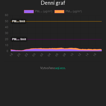
Denní graf
Vytvořeno
aqi.eco
.