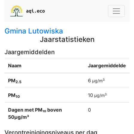
aqi.eco
Gmina Lutowiska
Jaarstatistieken
Jaargemiddelden
Naam
Jaargemiddelde
PM
6
3
µg/m
2.5
PM
10
3
µg/m
10
Dagen met PM₁₀ boven
0
50µg/m³
Verontreinigingsniveaus per dag