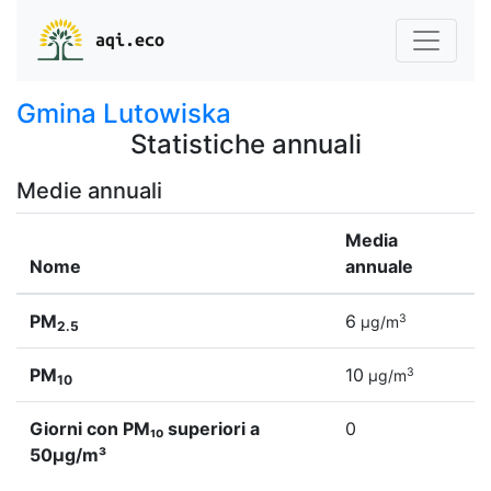
aqi.eco
Gmina Lutowiska
Statistiche annuali
Medie annuali
Media
Nome
annuale
PM
6
3
µg/m
2.5
PM
10
3
µg/m
10
Giorni con PM₁₀ superiori a
0
50µg/m³