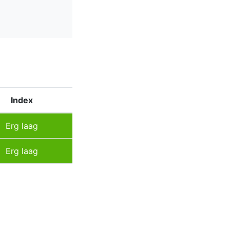
Index
Erg laag
Erg laag