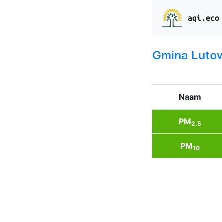
aqi.eco
Gmina Luto
Naam
PM
2.5
PM
10