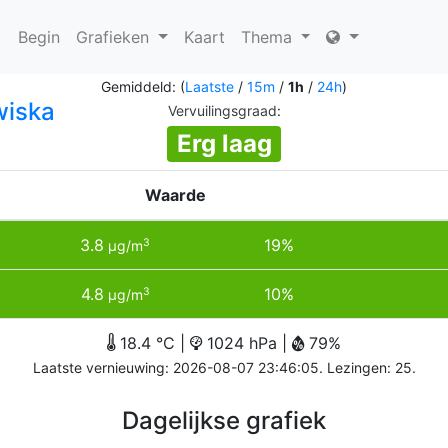
Begin
Grafieken
Kaart
Thema
Gemiddeld: (
Laatste
/
15m
/
1h
/
24h
)
wiska
Vervuilingsgraad
:
Erg laag
Waarde
3.8
19%
3
µg/m
4.8
10%
3
µg/m
18.4 °C |
1024 hPa |
79%
Laatste vernieuwing: 2026-08-07 23:46:05. Lezingen: 25.
Dagelijkse grafiek