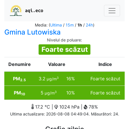
aqi.eco
Media: (
Ultima
/
15m
/
1h
/
24h
)
Gmina Lutowiska
Nivelul de poluare
:
Foarte scăzut
Denumire
Valoare
Indice
PM
3.2
16%
Foarte scăzut
3
µg/m
2.5
PM
5
10%
Foarte scăzut
3
µg/m
10
17.2 °C |
1024 hPa |
78%
Ultima actualizare: 2026-08-08 04:49:04. Măsurători: 24.